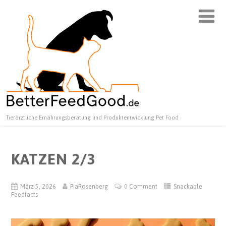
Tierärztliche Ernährungsberatung und Produktentwicklung Pet Food
KATZEN 2/3
März 5, 2026
PiaRosenberg
0 Comment
Snackable
Feedfacts