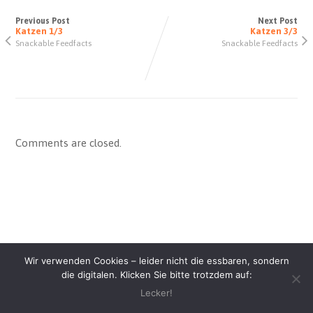
Previous Post
Next Post
Katzen 1/3
Katzen 3/3
Snackable Feedfacts
Snackable Feedfacts
Comments are closed.
Wir verwenden Cookies – leider nicht die essbaren, sondern
die digitalen. Klicken Sie bitte trotzdem auf:
© Dr. med. vet. Pia Rosenberg |
Datenschutzerklärung
|
Impressum
Lecker!