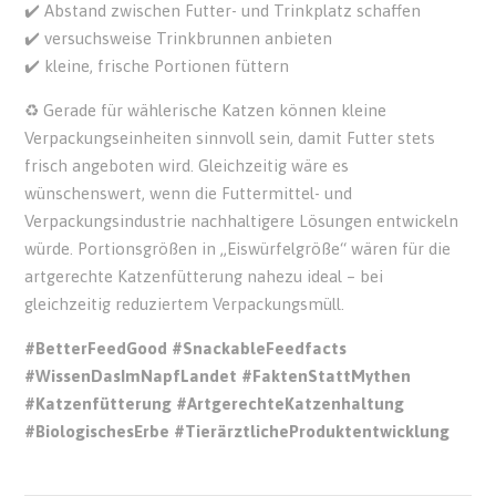
✔️ Abstand zwischen Futter- und Trinkplatz schaffen
✔️ versuchsweise Trinkbrunnen anbieten
✔️ kleine, frische Portionen füttern
♻️ Gerade für wählerische Katzen können kleine
Verpackungseinheiten sinnvoll sein, damit Futter stets
frisch angeboten wird. Gleichzeitig wäre es
wünschenswert, wenn die Futtermittel- und
Verpackungsindustrie nachhaltigere Lösungen entwickeln
würde. Portionsgrößen in „Eiswürfelgröße“ wären für die
artgerechte Katzenfütterung nahezu ideal – bei
gleichzeitig reduziertem Verpackungsmüll.
#BetterFeedGood
#SnackableFeedfacts
#WissenDasImNapfLandet
#FaktenStattMythen
#Katzenfütterung
#ArtgerechteKatzenhaltung
#BiologischesErbe
#TierärztlicheProduktentwicklung