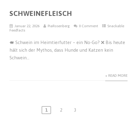
SCHWEINEFLEISCH
Januar 22, 2026
PiaRosenberg
0 Comment
Snackable
Feedfacts
🐖 Schwein im Heimtierfutter – ein No-Go? ❌ Bis heute
hält sich der Mythos, dass Hunde und Katzen kein
Schwein...
+ READ MORE
1
2
3
Seitennummerierung
der
Beiträge