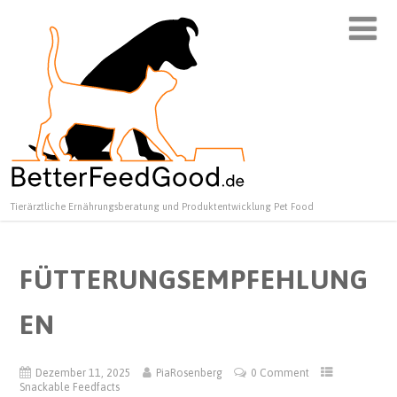
Tierärztliche Ernährungsberatung und Produktentwicklung Pet Food
FÜTTERUNGSEMPFEHLUNG
EN
Dezember 11, 2025
PiaRosenberg
0 Comment
Snackable Feedfacts