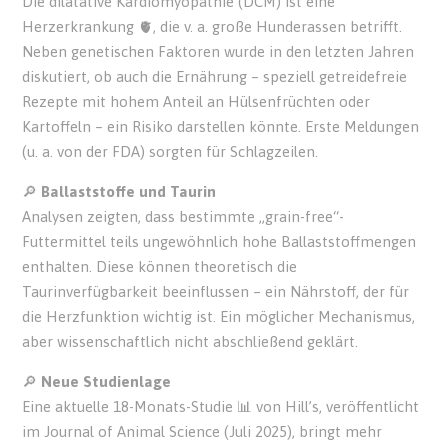
Die dilatative Kardiomyopathie (DCM) ist eine
Herzerkrankung 🫀, die v. a. große Hunderassen betrifft.
Neben genetischen Faktoren wurde in den letzten Jahren
diskutiert, ob auch die Ernährung – speziell getreidefreie
Rezepte mit hohem Anteil an Hülsenfrüchten oder
Kartoffeln – ein Risiko darstellen könnte. Erste Meldungen
(u. a. von der FDA) sorgten für Schlagzeilen.
🔎
Ballaststoffe und Taurin
Analysen zeigten, dass bestimmte „grain-free“-
Futtermittel teils ungewöhnlich hohe Ballaststoffmengen
enthalten. Diese können theoretisch die
Taurinverfügbarkeit beeinflussen – ein Nährstoff, der für
die Herzfunktion wichtig ist. Ein möglicher Mechanismus,
aber wissenschaftlich nicht abschließend geklärt.
🔎
Neue Studienlage
Eine aktuelle 18-Monats-Studie 📊 von Hill’s, veröffentlicht
im Journal of Animal Science (Juli 2025), bringt mehr