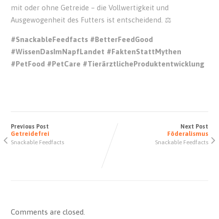
mit oder ohne Getreide – die Vollwertigkeit und
Ausgewogenheit des Futters ist entscheidend. ⚖️
#SnackableFeedfacts
#BetterFeedGood
#WissenDasImNapfLandet
#FaktenStattMythen
#PetFood
#PetCare
#TierärztlicheProduktentwicklung
Previous Post
Next Post
Getreidefrei
Föderalismus
Snackable Feedfacts
Snackable Feedfacts
Comments are closed.