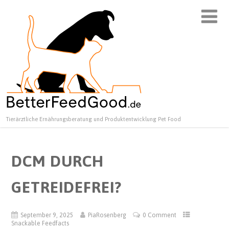
Tierärztliche Ernährungsberatung und Produktentwicklung Pet Food
DCM DURCH
GETREIDEFREI?
September 9, 2025
PiaRosenberg
0 Comment
Snackable Feedfacts