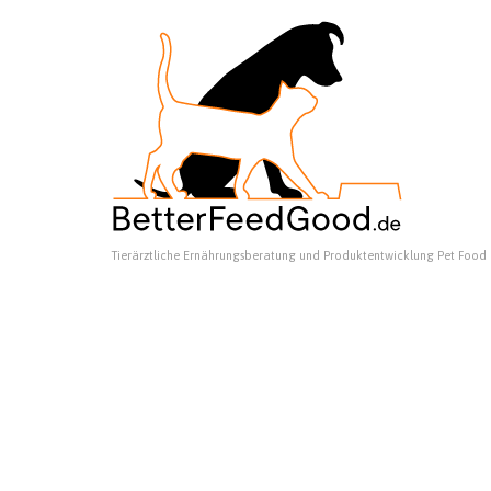
Tierärztliche Ernährungsberatung und Produktentwicklung Pet Food